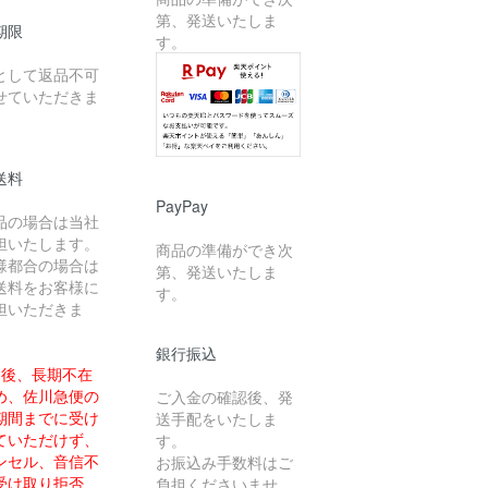
第、発送いたしま
期限
す。
として返品不可
せていただきま
送料
PayPay
品の場合は当社
担いたします。
商品の準備ができ次
様都合の場合は
第、発送いたしま
送料をお客様に
す。
担いただきま
銀行振込
送後、長期不在
め、佐川急便の
ご入金の確認後、発
期間までに受け
送手配をいたしま
ていただけず、
す。
ンセル、音信不
お振込み手数料はご
受け取り拒否、
負担くださいませ。