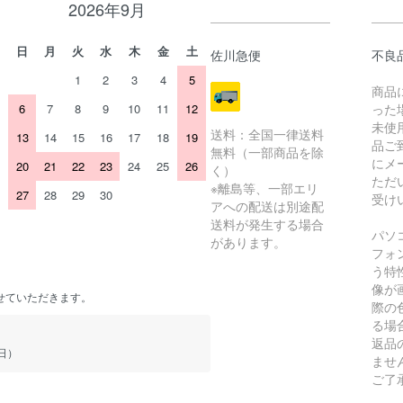
2026年9月
日
月
火
水
木
金
土
佐川急便
不良
1
2
3
4
5
商品
6
7
8
9
10
11
12
った
未使
送料：全国一律送料
13
14
15
16
17
18
19
品ご
無料（一部商品を除
にメ
20
21
22
23
24
25
26
く）
ただ
※離島等、一部エリ
27
28
29
30
受け
アへの配送は別途配
送料が発生する場合
パソ
があります。
フォ
う特
像が
せていただきます。
際の
る場
返品
（日）
ませ
ご了