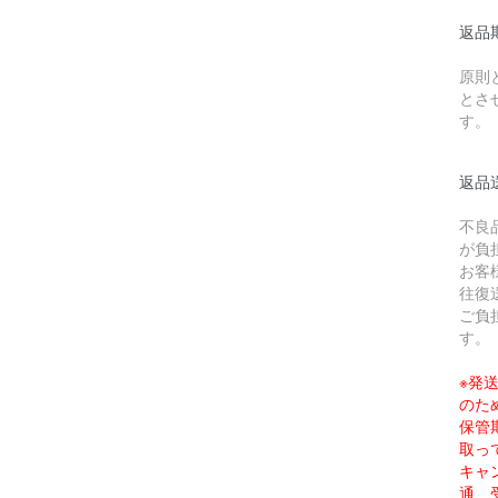
返品
原則
とさ
す。
返品
不良
が負
お客
往復
ご負
す。
※発
のた
保管
取っ
キャ
通、