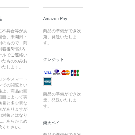
品
Amazon Pay
に不具合等があ
商品の準備ができ次
場合、未開封・
第、発送いたしま
用のもので、商
す。
到着後5日以内
ールでご連絡い
クレジット
いたもののみお
いたします。
コンやスマート
ンでの閲覧とい
性上、商品の画
商品の準備ができ次
画面によって実
第、発送いたしま
色目と多少異な
す。
合がありますが
の対象とはなり
ん。あらかじめ
楽天ペイ
承ください。
商品の準備ができ次